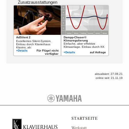
Zusatzausstattungen
Dampp-Chaser©
AdSilent 2
Klimaregulierung
Exzellentes Silent-System.
Einfache, aber effektive
Einbau durch Klavierhaus
Klimaanlage. Einbau durch KK
Klavins, ab:
+Details
Für Flügel nicht
+Details
auf Anfrage
verfügbar
aktualisiert: 27.08.21
online seit: 21.11.19
STARTSEITE
Werkstatt