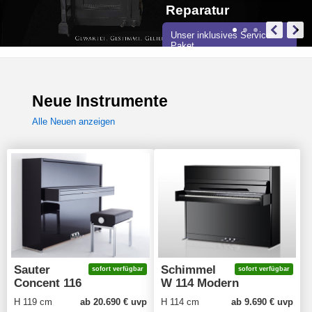
Reparatur
Unser inklusives Service-
Paket
Neue Instrumente
Alle Neuen anzeigen
Sauter
Schimmel
sofort verfügbar
sofort verfügbar
Concent 116
W 114 Modern
H 119 cm
ab 20.690 € uvp
H 114 cm
ab 9.690 € uvp