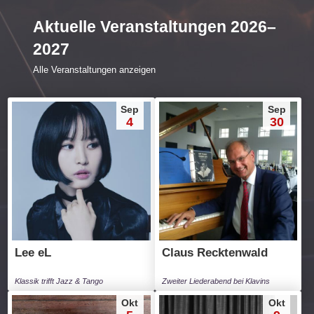
Aktuelle Veranstaltungen 2026–
2027
Alle Veranstaltungen anzeigen
Sep
Sep
4
30
Lee eL
Claus Recktenwald
Klassik trifft Jazz & Tango
Zweiter Liederabend bei Klavins
Okt
Okt