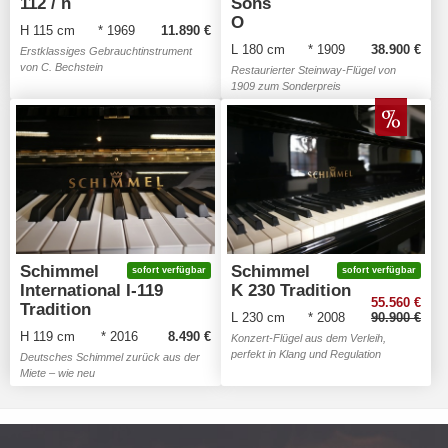
112 / n
Sons
O
H 115 cm
* 1969
11.890 €
L 180 cm
* 1909
38.900 €
Erstklassiges Gebrauchtinstrument
von C. Bechstein
Restaurierter Steinway-Flügel von
1909 zum Sonderpreis
Schimmel
Schimmel
sofort verfügbar
sofort verfügbar
International I-119
K 230 Tradition
55.560 €
Tradition
L 230 cm
* 2008
90.900 €
H 119 cm
* 2016
8.490 €
Konzert-Flügel aus dem Verleih,
perfekt in Klang und Regulation
Deutsches Schimmel zurück aus der
Miete – wie neu