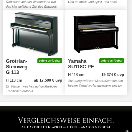
Reduktion auf das Wesentliche war
Und es spielt, und spielt, und spielt
das klar definierte Ziel des Entwurfs
Grotrian-
Yamaha
sofort verfügbar
sofort verfügbar
Steinweg
SU118C PE
G 113
H 118 cm
19.374 € uvp
H 113 cm
ab 17.500 € uvp
Aus ausgewählten Materialien von den
besten Yamaha-Handwerkern einzeln
Ein Klavier, welches auf großartigen
von Hand gefertigt, kann das SU118
Traditionen aufbaut
jede noch so feine Gefühlsregung
vermitteln