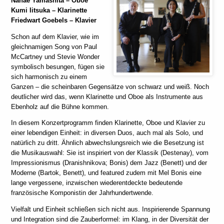
Nanae Yamashita
– Oboe
Kumi Iitsuka
– Klarinette
Friedwart Goebels
– Klavier
Schon auf dem Klavier, wie im
gleichnamigen Song von Paul
McCartney und Stevie Wonder
symbolisch besungen, fügen sie
sich harmonisch zu einem
Ganzen – die scheinbaren Gegensätze von schwarz und weiß. Noch
deutlicher wird das, wenn Klarinette und Oboe als Instrumente aus
Ebenholz auf die Bühne kommen.
In diesem Konzertprogramm finden Klarinette, Oboe und Klavier zu
einer lebendigen Einheit: in diversen Duos, auch mal als Solo, und
natürlich zu dritt. Ähnlich abwechslungsreich wie die Besetzung ist
die Musikauswahl: Sie ist inspiriert von der Klassik (Destenay), vom
Impressionismus (Dranishnikova; Bonis) dem Jazz (Benett) und der
Moderne (Bartok, Benett), und featured zudem mit Mel Bonis eine
lange vergessene, inzwischen wiederentdeckte bedeutende
französische Komponistin der Jahrhundertwende.
Vielfalt und Einheit schließen sich nicht aus. Inspirierende Spannung
und Integration sind die Zauberformel: im Klang, in der Diversität der