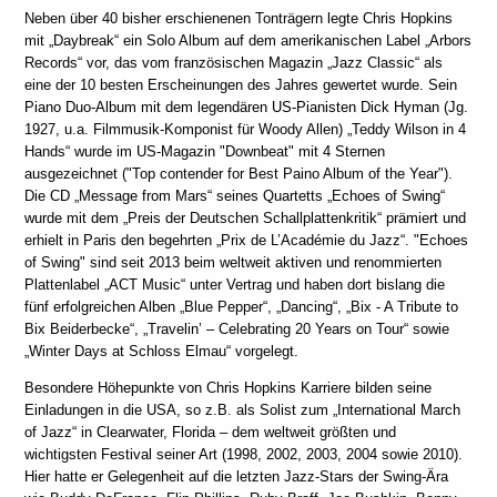
Neben über 40 bisher erschienenen Tonträgern legte Chris Hopkins
mit „Daybreak“ ein Solo Album auf dem amerikanischen Label „Arbors
Records“ vor, das vom französischen Magazin „Jazz Classic“ als
eine der 10 besten Erscheinungen des Jahres gewertet wurde. Sein
Piano Duo-Album mit dem legendären US-Pianisten Dick Hyman (Jg.
1927, u.a. Filmmusik-Komponist für Woody Allen) „Teddy Wilson in 4
Hands“ wurde im US-Magazin "Downbeat" mit 4 Sternen
ausgezeichnet ("Top contender for Best Paino Album of the Year").
Die CD „Message from Mars“ seines Quartetts „Echoes of Swing“
wurde mit dem „Preis der Deutschen Schallplattenkritik“ prämiert und
erhielt in Paris den begehrten „Prix de L’Académie du Jazz“. "Echoes
of Swing" sind seit 2013 beim weltweit aktiven und renommierten
Plattenlabel „ACT Music“ unter Vertrag und haben dort bislang die
fünf erfolgreichen Alben „Blue Pepper“, „Dancing“, „Bix - A Tribute to
Bix Beiderbecke“, „Travelin’ – Celebrating 20 Years on Tour“ sowie
„Winter Days at Schloss Elmau“ vorgelegt.
Besondere Höhepunkte von Chris Hopkins Karriere bilden seine
Einladungen in die USA, so z.B. als Solist zum „International March
of Jazz“ in Clearwater, Florida – dem weltweit größten und
wichtigsten Festival seiner Art (1998, 2002, 2003, 2004 sowie 2010).
Hier hatte er Gelegenheit auf die letzten Jazz-Stars der Swing-Ära