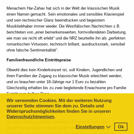
Menachem Har-Zahav hat sich in der Welt der klassischen Musik
einen Namen gemacht. Sein emotionales und sensibles Klavierspiel
und sein technischer Glanz beeindrucken und begeistern
Musikliebhaber immer wieder. Die Westfälischen Nachrichten z.B.
berichteten von „einer bemerkenswerten, formvollendeten Darbietung,
wie man sie nicht oft erlebt“ und die NRZ beurteilte ihn als „perfekten
romantischen Virtuosen, technisch brillant, ausdrucksstark, sensibel
ohne falsche Sentimentalität“.
Familienfreundliche Eintrittspreise
Obwohl dies kein Kinderkonzert ist, soll Kindern, Jugendlichen und
ihren Familien der Zugang zu klassischer Musik erleichtert werden,
und so brauchen unter 18-Jährige nur 1 Euro zu bezahlen.
Gleichzeitig erhalten bis zu zwei begleitende Erwachsene pro Familie
Eintritt zum halben Preis.
Wir verwenden Cookies. Mit der weiteren Nutzung
unserer Seite stimmen Sie dem zu. Details und
Programm
Widerspruchsmöglichkeiten finden Sie in unseren
Datenschutzhinweisen
.
Auf dem „Lieblingsstücke“ benannten Programm steht eine
Einstellungen
Ok
abwechslungsreiche Auswahl berühmter Werke aus Klassik,
Romantik und Impressionismus. Das Publikum kann sich unter