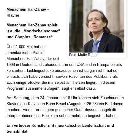
Menachem Har-Zahav
–
Klavier
Menachem Har-Zahav spielt
u.a. die „Mondscheinsonate“
und Chopins „Romanze“
Über 1.000 Mal hat der
amerikanische Pianist
Foto: Malte Reiter
Menachem Har-Zahav, der seit
1998 in Deutschland zuhause ist, in den USA und in Europa bereits
konzertiert. Lieblingsstücke auszusuchen ist da gar nicht mal so
einfach. „Ich habe versucht, sowohl Favoriten des Publikums als
auch einige Stücke, die mir selbst am Herzen liegen, in diesem
Programm zusammenzufügen“, sagt er selbst dazu.
Am Samstag, dem 24. Januar um 18 Uhr können sich Zuschauer im
Klavierhaus Klavins in Bonn-Beuel (Auguststr. 26-28) ein Bild davon
machen. Hier ist er ein gern gesehener Gast, dessen ausgefeilte
Interpretationen das Publikum schon mehrfach begeistert haben.
Ein virtuoser Künstler mit musikalischer Leidenschaft und
Sensibilität