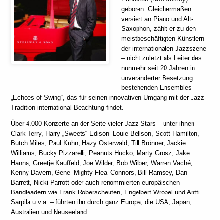
geboren. Gleichermaßen
versiert an Piano und Alt-
Saxophon, zählt er zu den
meistbeschäftigten Künstlern
der internationalen Jazzszene
– nicht zuletzt als Leiter des
nunmehr seit 20 Jahren in
unveränderter Besetzung
bestehenden Ensembles
„Echoes of Swing“, das für seinen innovativen Umgang mit der Jazz-
Tradition international Beachtung findet.
Über 4.000 Konzerte an der Seite vieler Jazz-Stars – unter ihnen
Clark Terry, Harry „Sweets“ Edison, Louie Bellson, Scott Hamilton,
Butch Miles, Paul Kuhn, Hazy Osterwald, Till Brönner, Jackie
Williams, Bucky Pizzarelli, Peanuts Hucko, Marty Grosz, Jake
Hanna, Greetje Kauffeld, Joe Wilder, Bob Wilber, Warren Vaché,
Kenny Davern, Gene ’Mighty Flea’ Connors, Bill Ramsey, Dan
Barrett, Nicki Parrott oder auch renommierten europäischen
Bandleadern wie Frank Roberscheuten, Engelbert Wrobel und Antti
Sarpila u.v.a. – führten ihn durch ganz Europa, die USA, Japan,
Australien und Neuseeland.