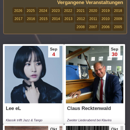
Vergangene Veranstaltungen
2026
2025
2024
2023
2022
2021
2020
2019
2018
2017
2016
2015
2014
2013
2012
2011
2010
2009
2008
2007
2006
2005
Sep
Sep
4
30
Lee eL
Claus Recktenwald
Klassik trifft Jazz & Tango
Zweiter Liederabend bei Klavins
Okt
Okt