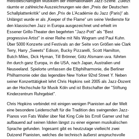
meistbeschäftigten Musikern der internationalen Jazz-Szene. Zuletzt
räumte er zahlreiche Auszeichnungen wie den „Preis der Deutschen
Schallplattenkritik“ und den „Prix de L’Académie du Jazz (Paris)“ ab.
Unlängst wurde er als „Keeper of the Flame“ um seine Verdienste für
den klassischen Jazz in Europa ausgezeichnet und erhielt im
Essener Grillo-Theater den begehrten "Jazz-Pott" als "Best
progressive Artist" in einer Reihe mit Nils Wogram und Paul Kuhn.
Über 5000 Konzerte und Festivals an der Seite von Größen wie Clark
Terry, Harry „Sweets“ Edison, Bucky Pizzarelli, Scott Hamilton,
Butch Miles, Dick Hyman, Till Brönner, Götz Alsmann uva. führten
ihn durch ganz Europa, in die USA, nach Japan, Australien und
Neuseeland. Spielorte umfassen die Elbphilharmonie, die Berliner
Philharmonie oder das legendäre New Yorker 92nd Street Y. Neben
seiner Konzerttätigkeit lehrt Chris Hopkins seit 2005 als Jazz-Dozent
an der Hochschule für Musik Köln und ist Botschafter der "Stiftung
Kinderzentrum Ruhrgebiet".
Chris Hopkins verbindet mit einigen wenigen Pianisten auf der Welt
eine besondere Leidenschaft für die Tradition des swingenden Jazz-
Pianos von Fats Waller über Nat King Cole bis Erroll Garner und hat
aufbauend auf seinen Idolen längst zu einer eigenen musikalischen
Sprache gefunden. Ingesamt gibt es heutzutage vielleicht zwei
Dutzend Pianisten, welches die technisch äußerst anspruchsvolle