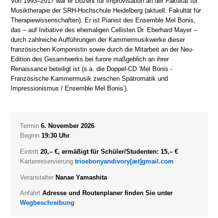
Von 1993–2017 war er Dozent für Improvisation an der Fakultät für
Musiktherapie der SRH-Hochschule Heidelberg (aktuell: Fakultät für
Therapiewissenschaften). Er ist Pianist des Ensemble Mel Bonis,
das – auf Initiative des ehemaligen Cellisten Dr. Eberhard Mayer –
durch zahlreiche Aufführungen der Kammermusikwerke dieser
französischen Komponistin sowie durch die Mitarbeit an der Neu-
Edition des Gesamtwerks bei furore maßgeblich an ihrer
Renaissance beteiligt ist (s.a. die Doppel-CD ’Mel Bonis -
Französische Kammermusik zwischen Spätromatik und
Impressionismus / Ensemble Mel Bonis’).
Termin
6. November 2026
Beginn
19:30 Uhr
Eintritt
20,– €, ermäßigt für Schüler/Studenten: 15,– €
Kartenreservierung
trioebonyandivory[æt]gmail.com
Veranstalter
Nanae Yamashita
Anfahrt
Adresse und Routenplaner finden Sie unter
Wegbeschreibung