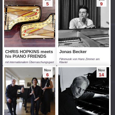
5
9
CHRIS HOPKINS meets
Jonas Becker
his PIANO FRIENDS
Filmmusik von Hans Zimmer am
mit internationalem Überraschungsgast
Klavier
Nov
Nov
6
14