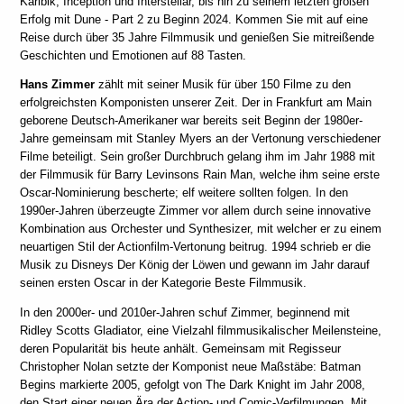
Karibik, Inception und Interstellar, bis hin zu seinem letzten großen
Erfolg mit Dune - Part 2 zu Beginn 2024. Kommen Sie mit auf eine
Reise durch über 35 Jahre Filmmusik und genießen Sie mitreißende
Geschichten und Emotionen auf 88 Tasten.
Hans Zimmer
zählt mit seiner Musik für über 150 Filme zu den
erfolgreichsten Komponisten unserer Zeit. Der in Frankfurt am Main
geborene Deutsch-Amerikaner war bereits seit Beginn der 1980er-
Jahre gemeinsam mit Stanley Myers an der Vertonung verschiedener
Filme beteiligt. Sein großer Durchbruch gelang ihm im Jahr 1988 mit
der Filmmusik für Barry Levinsons Rain Man, welche ihm seine erste
Oscar-Nominierung bescherte; elf weitere sollten folgen. In den
1990er-Jahren überzeugte Zimmer vor allem durch seine innovative
Kombination aus Orchester und Synthesizer, mit welcher er zu einem
neuartigen Stil der Actionfilm-Vertonung beitrug. 1994 schrieb er die
Musik zu Disneys Der König der Löwen und gewann im Jahr darauf
seinen ersten Oscar in der Kategorie Beste Filmmusik.
In den 2000er- und 2010er-Jahren schuf Zimmer, beginnend mit
Ridley Scotts Gladiator, eine Vielzahl filmmusikalischer Meilensteine,
deren Popularität bis heute anhält. Gemeinsam mit Regisseur
Christopher Nolan setzte der Komponist neue Maßstäbe: Batman
Begins markierte 2005, gefolgt von The Dark Knight im Jahr 2008,
den Start einer neuen Ära der Action- und Comic-Verfilmungen. Mit