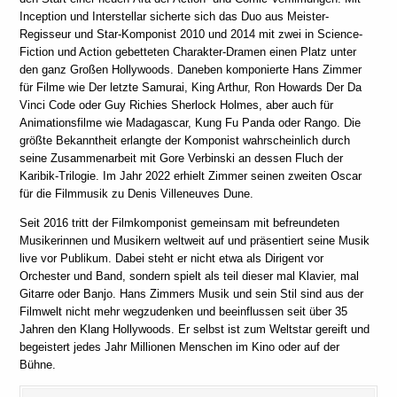
Inception und Interstellar sicherte sich das Duo aus Meister-
Regisseur und Star-Komponist 2010 und 2014 mit zwei in Science-
Fiction und Action gebetteten Charakter-Dramen einen Platz unter
den ganz Großen Hollywoods. Daneben komponierte Hans Zimmer
für Filme wie Der letzte Samurai, King Arthur, Ron Howards Der Da
Vinci Code oder Guy Richies Sherlock Holmes, aber auch für
Animationsfilme wie Madagascar, Kung Fu Panda oder Rango. Die
größte Bekanntheit erlangte der Komponist wahrscheinlich durch
seine Zusammenarbeit mit Gore Verbinski an dessen Fluch der
Karibik-Trilogie. Im Jahr 2022 erhielt Zimmer seinen zweiten Oscar
für die Filmmusik zu Denis Villeneuves Dune.
Seit 2016 tritt der Filmkomponist gemeinsam mit befreundeten
Musikerinnen und Musikern weltweit auf und präsentiert seine Musik
live vor Publikum. Dabei steht er nicht etwa als Dirigent vor
Orchester und Band, sondern spielt als teil dieser mal Klavier, mal
Gitarre oder Banjo. Hans Zimmers Musik und sein Stil sind aus der
Filmwelt nicht mehr wegzudenken und beeinflussen seit über 35
Jahren den Klang Hollywoods. Er selbst ist zum Weltstar gereift und
begeistert jedes Jahr Millionen Menschen im Kino oder auf der
Bühne.