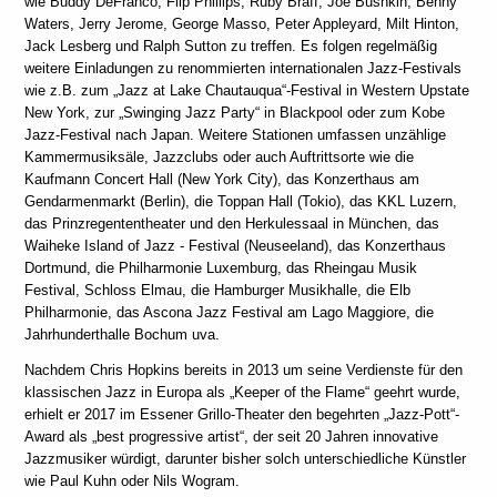
wie Buddy DeFranco, Flip Phillips, Ruby Braff, Joe Bushkin, Benny
Waters, Jerry Jerome, George Masso, Peter Appleyard, Milt Hinton,
Jack Lesberg und Ralph Sutton zu treffen. Es folgen regelmäßig
weitere Einladungen zu renommierten internationalen Jazz-Festivals
wie z.B. zum „Jazz at Lake Chautauqua“-Festival in Western Upstate
New York, zur „Swinging Jazz Party“ in Blackpool oder zum Kobe
Jazz-Festival nach Japan. Weitere Stationen umfassen unzählige
Kammermusiksäle, Jazzclubs oder auch Auftrittsorte wie die
Kaufmann Concert Hall (New York City), das Konzerthaus am
Gendarmenmarkt (Berlin), die Toppan Hall (Tokio), das KKL Luzern,
das Prinzregententheater und den Herkulessaal in München, das
Waiheke Island of Jazz - Festival (Neuseeland), das Konzerthaus
Dortmund, die Philharmonie Luxemburg, das Rheingau Musik
Festival, Schloss Elmau, die Hamburger Musikhalle, die Elb
Philharmonie, das Ascona Jazz Festival am Lago Maggiore, die
Jahrhunderthalle Bochum uva.
Nachdem Chris Hopkins bereits in 2013 um seine Verdienste für den
klassischen Jazz in Europa als „Keeper of the Flame“ geehrt wurde,
erhielt er 2017 im Essener Grillo-Theater den begehrten „Jazz-Pott“-
Award als „best progressive artist“, der seit 20 Jahren innovative
Jazzmusiker würdigt, darunter bisher solch unterschiedliche Künstler
wie Paul Kuhn oder Nils Wogram.