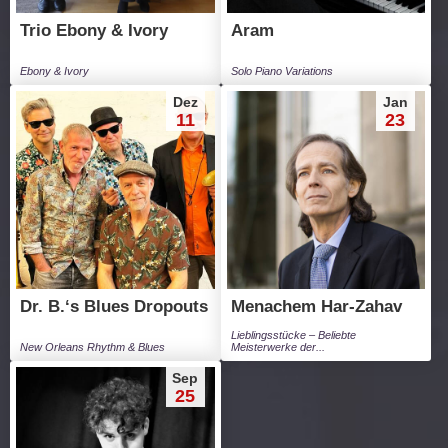
Trio Ebony & Ivory
Aram
Ebony & Ivory
Solo Piano Variations
Dez
Jan
11
23
Dr. B.‘s Blues Dropouts
Menachem Har-Zahav
Lieblingsstücke – Beliebte
New Orleans Rhythm & Blues
Meisterwerke der...
Sep
25