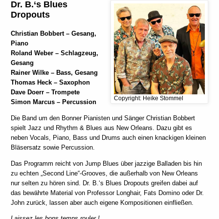
Dr. B.‘s Blues
Dropouts
Christian Bobbert
– Gesang,
Piano
Roland Weber
– Schlagzeug,
Gesang
Rainer Wilke
– Bass, Gesang
Thomas Heck
– Saxophon
Dave Doerr
– Trompete
Copyright: Heike Stommel
Simon Marcus
– Percussion
Die Band um den Bonner Pianisten und Sänger Christian Bobbert
spielt Jazz und Rhythm & Blues aus New Orleans. Dazu gibt es
neben Vocals, Piano, Bass und Drums auch einen knackigen kleinen
Bläsersatz sowie Percussion.
Das Programm reicht von Jump Blues über jazzige Balladen bis hin
zu echten „Second Line“-Grooves, die außerhalb von New Orleans
nur selten zu hören sind. Dr. B.‘s Blues Dropouts greifen dabei auf
das bewährte Material von Professor Longhair, Fats Domino oder Dr.
John zurück, lassen aber auch eigene Kompositionen einfließen.
Laissez les bons temps rouler !