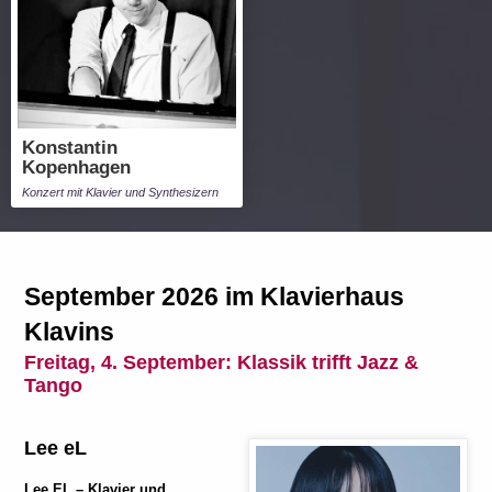
Konstantin
Kopenhagen
Konzert mit Klavier und Synthesizern
September 2026 im Klavierhaus
Klavins
Freitag, 4. September:
Klassik trifft Jazz &
Tango
Lee eL
Lee EL
– Klavier und