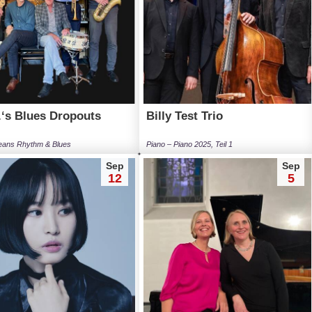
.‘s Blues Dropouts
Billy Test Trio
eans Rhythm & Blues
Piano – Piano 2025, Teil 1
Sep
Sep
12
5