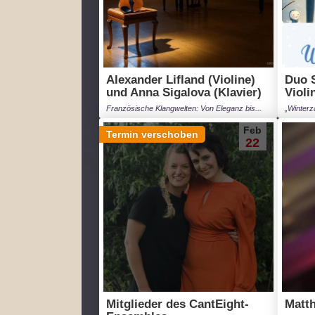
Alexander Lifland (Violine)
Duo S
und Anna Sigalova (Klavier)
Violi
Französische Klangwelten: Von Eleganz bis...
„Winterz
Feb
Termin verschoben
22
Mitglieder des CantEight-
Matth