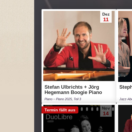
Dez
11
Stefan Ulbrichts + Jörg
Steph
Hegemann Boogie Piano
Piano – Piano 2025, Teil 3
Jazz-Ab
Nov
Termin fällt aus
14