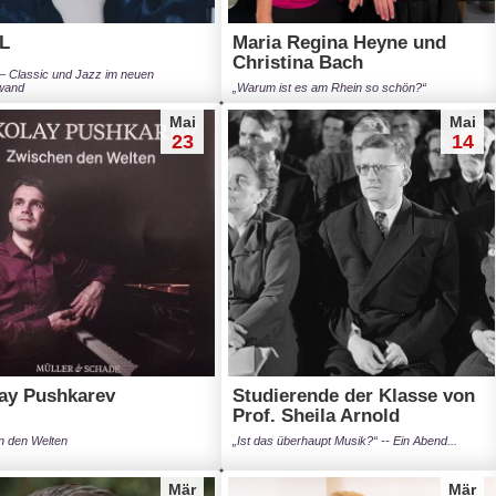
L
Maria Regina Heyne und
Christina Bach
 – Classic und Jazz im neuen
wand
„Warum ist es am Rhein so schön?“
Mai
Mai
23
14
ay Pushkarev
Studierende der Klasse von
Prof. Sheila Arnold
n den Welten
„Ist das überhaupt Musik?“ -- Ein Abend...
Mär
Mär