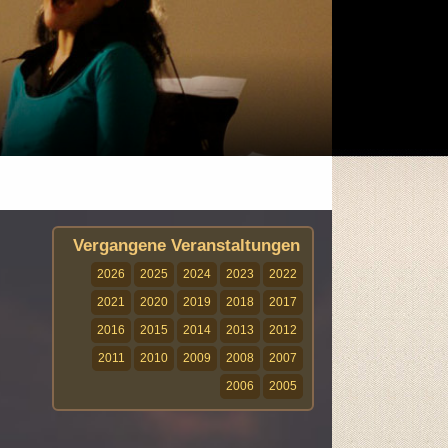
Vergangene Veranstaltungen
2026
2025
2024
2023
2022
2021
2020
2019
2018
2017
2016
2015
2014
2013
2012
2011
2010
2009
2008
2007
2006
2005