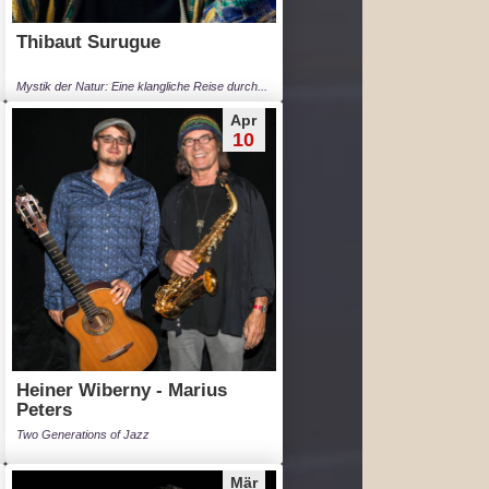
Thibaut Surugue
Mystik der Natur: Eine klangliche Reise durch...
Apr
10
Heiner Wiberny - Marius
Peters
Two Generations of Jazz
Mär