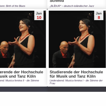
Schmid
onn: Birth of the Blues
„BLÍÐUR“ – deutsch-isländischer Jazz
Jan
Jan
10
8
erende der Hochschule
Studierende der Hochschule
usik und Tanz Köln
für Musik und Tanz Köln
end: Musica femina II - die Stimme
Liederabend: Musica femina I - die Stimme der
Frau