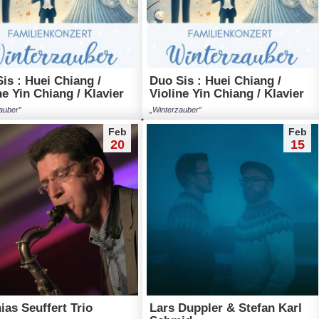
is : Huei Chiang /
Duo Sis : Huei Chiang /
ne Yin Chiang / Klavier
Violine Yin Chiang / Klavier
auber”
„Winterzauber”
Feb
Feb
20
15
ias Seuffert Trio
Lars Duppler & Stefan Karl