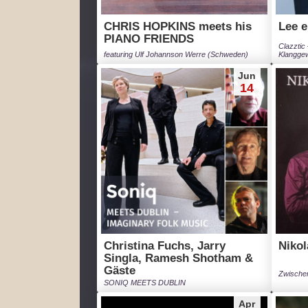
CHRIS HOPKINS meets his
Lee e
PIANO FRIENDS
Clazztic
featuring Ulf Johannson Werre (Schweden)
Klangge
Jun
14
Christina Fuchs, Jarry
Nikol
Singla, Ramesh Shotham &
Gäste
Zwische
SONIQ MEETS DUBLIN
Apr