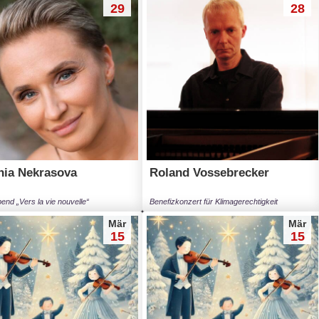
29
28
nia Nekrasova
Roland Vossebrecker
end „Vers la vie nouvelle“
Benefizkonzert für Klimagerechtigkeit
Mär
Mär
15
15