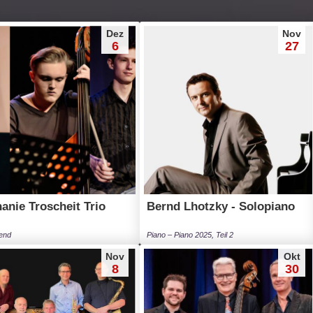
Dez
Nov
6
27
anie Troscheit Trio
Bernd Lhotzky - Solopiano
end
Piano – Piano 2025, Teil 2
Nov
Okt
8
30