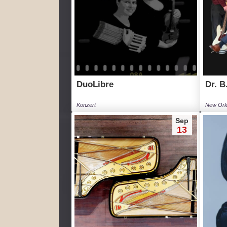
DuoLibre
Dr. B
Konzert
New Orl
Sep
13