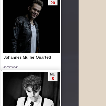
20
Johannes Müller Quartett
Jazzin' Bonn
Mär
8