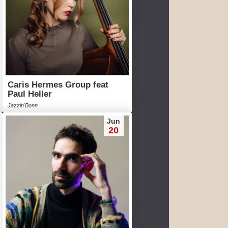
Caris Hermes Group feat
Paul Heller
Jazzin'Bonn
Jun
20