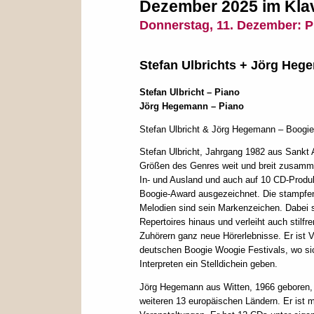
Dezember 2025 im Klav
Donnerstag, 11. Dezember:
P
Stefan Ulbrichts + Jörg He
Stefan Ulbricht
– Piano
Jörg Hegemann
– Piano
Stefan Ulbricht & Jörg Hegemann – Boogie
Stefan Ulbricht, Jahrgang 1982 aus Sankt Au
Größen des Genres weit und breit zusammen
In- und Ausland und auch auf 10 CD-Produ
Boogie-Award ausgezeichnet. Die stampfen
Melodien sind sein Markenzeichen. Dabei s
Repertoires hinaus und verleiht auch stil
Zuhörern ganz neue Hörerlebnisse. Er ist 
deutschen Boogie Woogie Festivals, wo sic
Interpreten ein Stelldichein geben.
Jörg Hegemann aus Witten, 1966 geboren, 
weiteren 13 europäischen Ländern. Er ist 