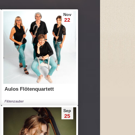
Nov
22
Aulos Flötenquartett
Flötenzauber
Sep
25