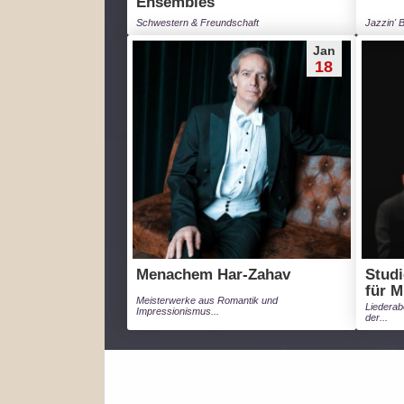
Ensembles
Schwestern & Freundschaft
Jazzin' B
Jan
18
Menachem Har-Zahav
Studi
für M
Meisterwerke aus Romantik und
Liederab
Impressionismus...
der...