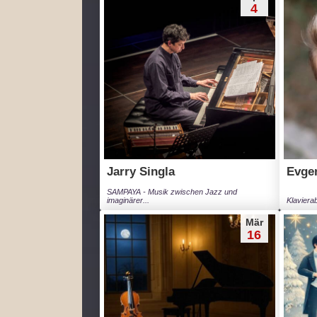
4
Jarry Singla
Evge
SAMPAYA - Musik zwischen Jazz und
imaginärer...
Klavierab
Mär
16