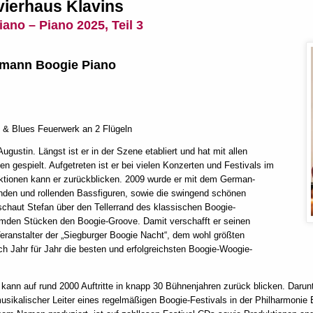
ierhaus Klavins
iano – Piano 2025, Teil 3
gemann Boogie Piano
 & Blues Feuerwerk an 2 Flügeln
gustin. Längst ist er in der Szene etabliert und hat mit allen
 gespielt. Aufgetreten ist er bei vielen Konzerten und Festivals im
ktionen kann er zurückblicken. 2009 wurde er mit dem German-
den und rollenden Bassfiguren, sowie die swingend schönen
chaut Stefan über den Tellerrand des klassischen Boogie-
fremden Stücken den Boogie-Groove. Damit verschafft er seinen
Veranstalter der „Siegburger Boogie Nacht“, dem wohl größten
h Jahr für Jahr die besten und erfolgreichsten Boogie-Woogie-
kann auf rund 2000 Auftritte in knapp 30 Bühnenjahren zurück blicken. Daru
musikalischer Leiter eines regelmäßigen Boogie-Festivals in der Philharmonie