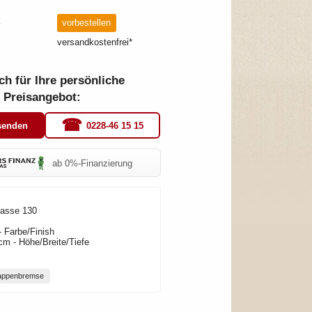
€
vorbestellen
versandkostenfrei*
ch für Ihre persönliche
 Preisangebot:
0228-46 15 15
senden
ab 0%-Finanzierung
lasse 130
- Farbe/Finish
cm - Höhe/Breite/Tiefe
appenbremse