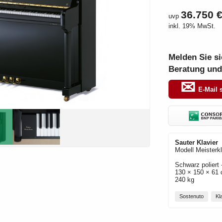
36.750 
uvp
inkl. 19% MwSt.
Melden Sie si
Beratung und
E-Mail 
Sauter
Klavier
Modell
Meisterk
Schwarz poliert
130 × 150 × 61 
240 kg
Sostenuto
Kl