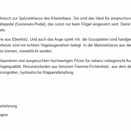
hnisch zur Spitzenklasse des Klavierbaus. Sie sind das Ideal für anspruchsv
haltepedal (Sostenuto-Pedal), das sonst nur beim Flügel eingesetzt wird. Dam
els.
ne aus Ebenholz. Und auch das Auge spielt mit: die Gussplatten sind handges
rleiste sind mit echtem Vogelaugenahorn belegt. In der Meisterklasse aus
den können, verwirklicht worden.
baumkern und ausgesuchten hochwertigen Filzen für nahezu unbegrenzte Aus
Flügelqualität. Resonanzboden aus feinstem Fiemme-Fichtenholz, aus dem di
ssingrollen, hydraulische Klappendämpfung.
slieferung
egion