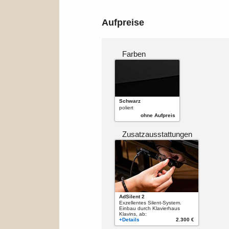
Aufpreise
Farben
Schwarz
poliert
ohne Aufpreis
Zusatzausstattungen
AdSilent 2
Exzellentes Silent-System.
Einbau durch Klavierhaus
Klavins, ab:
+Details
2.300 €