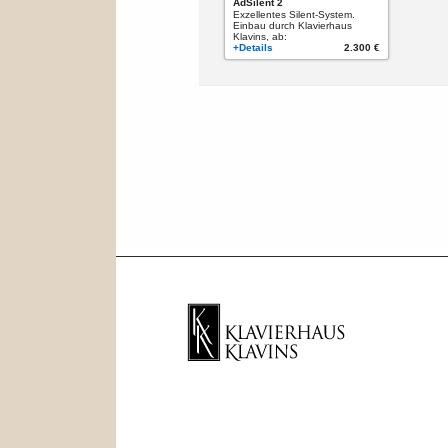
AdSilent 2
Exzellentes Silent-System.
Einbau durch Klavierhaus
Klavins, ab:
+Details
2.300 €