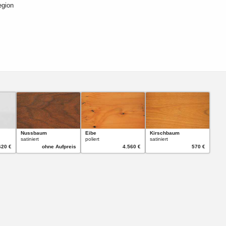
egion
Nussbaum
Eibe
Kirschbaum
satiniert
poliert
satiniert
620 €
ohne Aufpreis
4.560 €
570 €