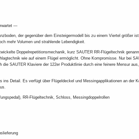
erwartet —
zboden, der gegenüber dem Einsteigermodell bis zu einem Viertel größer ist
och mehr Volumen und strahlende Lebendigkeit.
wickelte Doppelrepetitionsmechanik, kurz SAUTER RR-Flügeltechnik genannt.
schlagtechnik wie auf einem Flügel ermöglicht. Ohne Kompromisse. Nur bei S
ch die SAUTER Klaviere der 122er Produktlinie durch eine feinere Mensur a
s ins Detail. Es verfügt über Flügeldeckel und Messingapplikationen an der 
aus.
fungspedal), RR-Flügeltechnik, Schloss, Messingdoppelrollen
slieferung