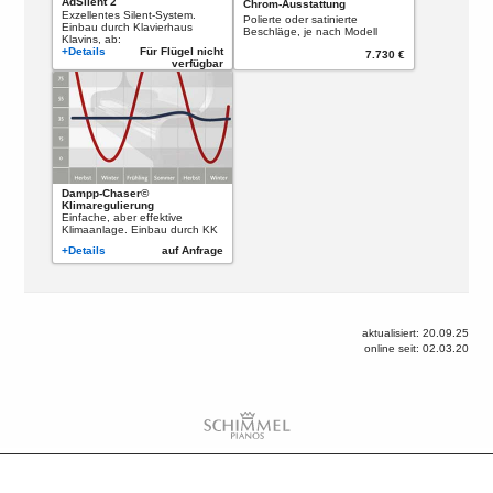
AdSilent 2
Chrom-Ausstattung
Exzellentes Silent-System.
Polierte oder satinierte
Einbau durch Klavierhaus
Beschläge, je nach Modell
Klavins, ab:
+Details
Für Flügel nicht
7.730 €
verfügbar
Dampp-Chaser©
Klimaregulierung
Einfache, aber effektive
Klimaanlage. Einbau durch KK
+Details
auf Anfrage
aktualisiert: 20.09.25
online seit: 02.03.20