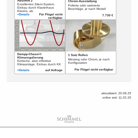
AdSilent 2
Chrom-Ausstattung
Exzellentes Silent-System.
Polierte oder satinierte
Einbau durch Klavierhaus
Beschläge, je nach Modell
Klavins, ab:
+Details
Für Flügel nicht
7.730 €
verfügbar
Dampp-Chaser©
1 Satz Rollen
Klimaregulierung
Messing oder Chrom, je nach
Einfache, aber effektive
Konfiguration
Klimaanlage. Einbau durch KK
Für Flügel nicht verfügbar
+Details
auf Anfrage
aktualisiert: 20.09.25
online seit: 11.02.20