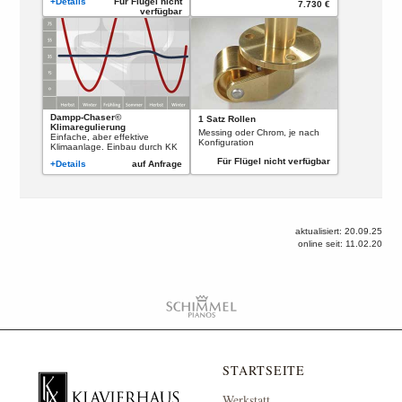
+Details
Für Flügel nicht
7.730 €
verfügbar
Dampp-Chaser©
1 Satz Rollen
Klimaregulierung
Messing oder Chrom, je nach
Einfache, aber effektive
Konfiguration
Klimaanlage. Einbau durch KK
Für Flügel nicht verfügbar
+Details
auf Anfrage
aktualisiert: 20.09.25
online seit: 11.02.20
STARTSEITE
Werkstatt