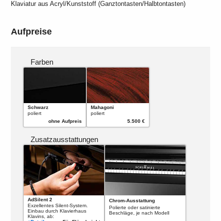
Klaviatur aus Acryl/Kunststoff (Ganztontasten/Halbtontasten)
Aufpreise
Farben
Schwarz
Mahagoni
poliert
poliert
ohne Aufpreis
5.500 €
Zusatzausstattungen
AdSilent 2
Chrom-Ausstattung
Exzellentes Silent-System.
Polierte oder satinierte
Einbau durch Klavierhaus
Beschläge, je nach Modell
Klavins, ab: