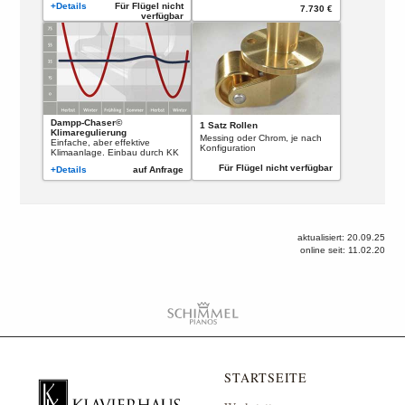
+Details
Für Flügel nicht
7.730 €
verfügbar
Dampp-Chaser©
1 Satz Rollen
Klimaregulierung
Messing oder Chrom, je nach
Einfache, aber effektive
Konfiguration
Klimaanlage. Einbau durch KK
Für Flügel nicht verfügbar
+Details
auf Anfrage
aktualisiert: 20.09.25
online seit: 11.02.20
STARTSEITE