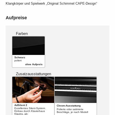
Klangkörper und Spielwerk „Original Schimmel CAPE-Design“
Aufpreise
Farben
Schwarz
poliert
ohne Aufpreis
Zusatzausstattungen
AdSilent 2
Chrom-Ausstattung
Exzellentes Silent-System.
Polierte oder satinierte
Einbau durch Klavierhaus
Beschläge, je nach Modell
Klavins, ab: