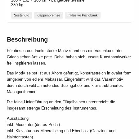
206 × 152 × 103 cm - Länge/Breite/Höhe
380 kg
Sostenuto
Klappenbremse
Inklusive Pianobank
Beschreibung
Für dieses ausdrucksstarke Motiv stand uns die Vasenkunst der
Griechischen Antike pate. Dabei haben sich unsere Kunsthandwerker
frei inspirieren lassen.
Das Motiv selbst ist aus Ahorn gefertigt, konstrastreich in ovaler form
umgeben von edlem Makassar. Eingerahmt wird das Vasenmotiv
durch durch wild anmutendes Bubingaholz und klar strukturiertes
Mahagonifurnier.
Die feine Linienführung an den Flügelbeinen unterstreicht die
insgesamt strenge Erscheinung des Instrumentes.
Ausstattung
inkl. Moderator (drittes Pedal)
inkl. Klaviatur aus Mineralbelag und Ebenholz (Ganzton- und
Halbtontasten)