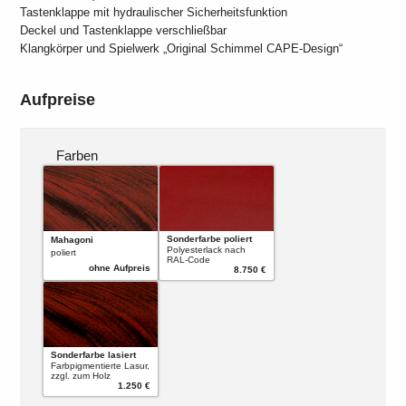
Tastenklappe mit hydraulischer Sicherheitsfunktion
Deckel und Tastenklappe verschließbar
Klangkörper und Spielwerk „Original Schimmel CAPE-Design“
Aufpreise
Farben
Sonderfarbe poliert
Mahagoni
Polyesterlack nach
poliert
RAL-Code
ohne Aufpreis
8.750 €
Sonderfarbe lasiert
Farbpigmentierte Lasur,
zzgl. zum Holz
1.250 €