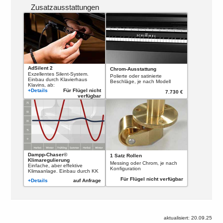
Zusatzausstattungen
AdSilent 2
Chrom-Ausstattung
Exzellentes Silent-System.
Polierte oder satinierte
Einbau durch Klavierhaus
Beschläge, je nach Modell
Klavins, ab:
+Details
Für Flügel nicht
7.730 €
verfügbar
Dampp-Chaser©
1 Satz Rollen
Klimaregulierung
Messing oder Chrom, je nach
Einfache, aber effektive
Konfiguration
Klimaanlage. Einbau durch KK
Für Flügel nicht verfügbar
+Details
auf Anfrage
aktualisiert: 20.09.25