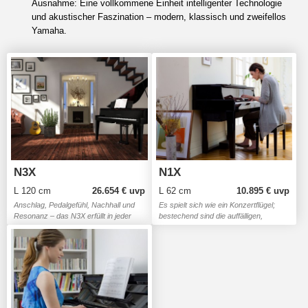
Ausnahme: Eine vollkommene Einheit intelligenter Technologie
und akustischer Faszination – modern, klassisch und zweifellos
Yamaha.
N3X
N1X
L 120 cm
26.654 € uvp
L 62 cm
10.895 € uvp
Anschlag, Pedalgefühl, Nachhall und
Es spielt sich wie ein Konzertflügel;
Resonanz – das N3X erfüllt in jeder
bestechend sind die auffälligen,
Hinsicht die Anforderungen selbst der
eleganten Kurven, die das N1X zu
anspruchsvollsten Pianisten
einem majestätischen Yamaha-Flügel
machen