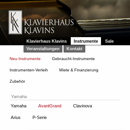
Klavierhaus Klavins
Instrumente
Sale
Veranstaltungen
Kontakt
Neu-Instrumente
Gebraucht-Instrumente
Instrumenten-Verleih
Miete & Finanzierung
Zubehör
Yamaha
Yamaha
AvantGrand
Clavinova
Arius
P-Serie