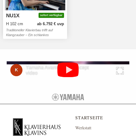
NU1X
sofort verfügbar
H 102 cm
ab 6.792 € uvp
Traditioneller Klavierbau trifft auf
Klangzauber – Ein schlankes
AvantGrand das die Grenzen
zwischen akustisch und digital
verschwimmen lässt
Yamaha AvantGrand concept
K
video
STARTSEITE
Werkstatt