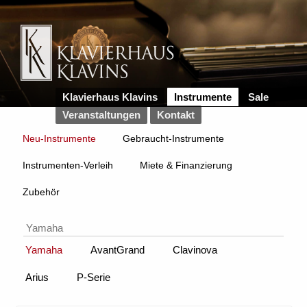
Klavierhaus Klavins
Instrumente
Sale
Veranstaltungen
Kontakt
Neu-Instrumente
Gebraucht-Instrumente
Instrumenten-Verleih
Miete & Finanzierung
Zubehör
Yamaha
Yamaha
AvantGrand
Clavinova
Arius
P-Serie