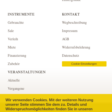
INSTRUMENTE
KONTAKT
Gebrauchte
Wegbeschreibung
Sale
Impressum
Verleih
AGB
Miete
Widerrufsbelehrung
Finanzierung
Datenschutz
Zubehör
Cookie-Einstellungen
VERANSTALTUNGEN
Aktuelle
Vergangene
Wir verwenden Cookies. Mit der weiteren Nutzung
unserer Seite stimmen Sie dem zu. Details und
Widerspruchsmöglichkeiten finden Sie in unseren
© KLAVIERHAUS KLAVINS
, BONN.