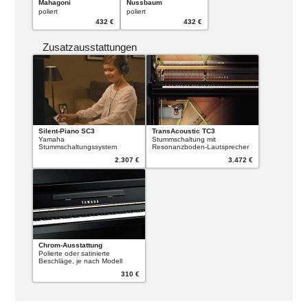
Mahagoni
Nussbaum
poliert
poliert
432 €
432 €
Zusatzausstattungen
Silent-Piano SC3
TransAcoustic TC3
Yamaha
Stummschaltung mit
Stummschaltungssystem
Resonanzboden-Lautsprecher
2.307 €
3.472 €
Chrom-Ausstattung
Polierte oder satinierte
Beschläge, je nach Modell
310 €