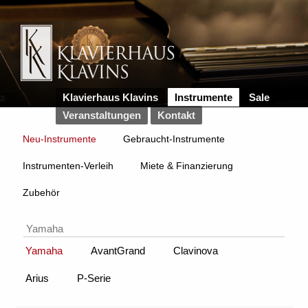
Klavierhaus Klavins
Instrumente
Sale
Veranstaltungen
Kontakt
Neu-Instrumente
Gebraucht-Instrumente
Instrumenten-Verleih
Miete & Finanzierung
Zubehör
Yamaha
Yamaha
AvantGrand
Clavinova
Arius
P-Serie