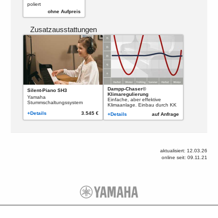
poliert
ohne Aufpreis
Zusatzausstattungen
Dampp-Chaser©
Silent-Piano SH3
Klimaregulierung
Yamaha
Einfache, aber effektive
Stummschaltungssystem
Klimaanlage. Einbau durch KK
+Details
3.545 €
+Details
auf Anfrage
aktualisiert: 12.03.26
online seit: 09.11.21